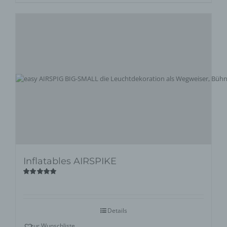
Inflatables AIRSPIKE
Bewertet
mit
5.00
von
5
Details
zur Wunschliste