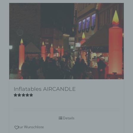
Inflatables AIRCANDLE
Bewertet
mit
5.00
von
5
Details
zur Wunschliste