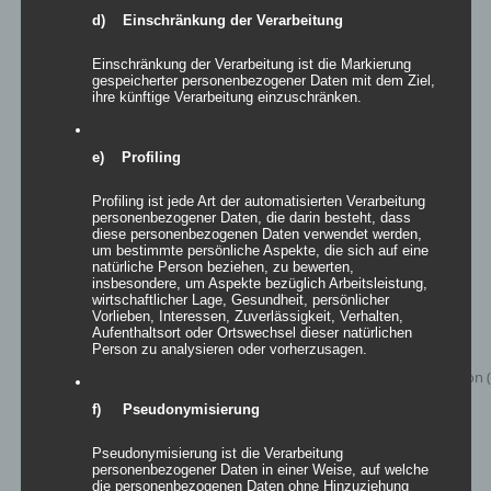
d) Einschränkung der Verarbeitung
Inflatables AIRNUMBER
Einschränkung der Verarbeitung ist die Markierung
gespeicherter personenbezogener Daten mit dem Ziel,
Bewertet
ihre künftige Verarbeitung einzuschränken.
mit
5.00
von
5
Details
e) Profiling
zur Wunschliste
Profiling ist jede Art der automatisierten Verarbeitung
personenbezogener Daten, die darin besteht, dass
diese personenbezogenen Daten verwendet werden,
um bestimmte persönliche Aspekte, die sich auf eine
natürliche Person beziehen, zu bewerten,
insbesondere, um Aspekte bezüglich Arbeitsleistung,
wirtschaftlicher Lage, Gesundheit, persönlicher
Vorlieben, Interessen, Zuverlässigkeit, Verhalten,
Aufenthaltsort oder Ortswechsel dieser natürlichen
Person zu analysieren oder vorherzusagen.
f) Pseudonymisierung
Pseudonymisierung ist die Verarbeitung
personenbezogener Daten in einer Weise, auf welche
die personenbezogenen Daten ohne Hinzuziehung