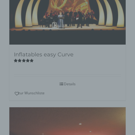
Inflatables easy Curve
Bewertet
mit
5.00
von
5
Details
zur Wunschliste