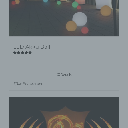
LED Akku Ball
Bewertet
mit
5.00
von
5
Details
zur Wunschliste