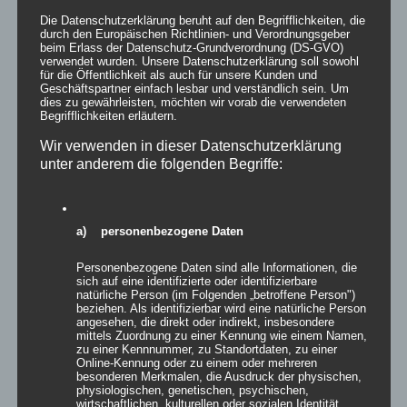
Die Datenschutzerklärung beruht auf den Begrifflichkeiten, die
Bewertet
durch den Europäischen Richtlinien- und Verordnungsgeber
mit
5.00
von
beim Erlass der Datenschutz-Grundverordnung (DS-GVO)
5
verwendet wurden. Unsere Datenschutzerklärung soll sowohl
für die Öffentlichkeit als auch für unsere Kunden und
Details
Geschäftspartner einfach lesbar und verständlich sein. Um
dies zu gewährleisten, möchten wir vorab die verwendeten
zur Wunschliste
Begrifflichkeiten erläutern.
Wir verwenden in dieser Datenschutzerklärung
unter anderem die folgenden Begriffe:
a) personenbezogene Daten
Personenbezogene Daten sind alle Informationen, die
sich auf eine identifizierte oder identifizierbare
natürliche Person (im Folgenden „betroffene Person")
beziehen. Als identifizierbar wird eine natürliche Person
angesehen, die direkt oder indirekt, insbesondere
mittels Zuordnung zu einer Kennung wie einem Namen,
zu einer Kennnummer, zu Standortdaten, zu einer
Online-Kennung oder zu einem oder mehreren
besonderen Merkmalen, die Ausdruck der physischen,
physiologischen, genetischen, psychischen,
wirtschaftlichen, kulturellen oder sozialen Identität