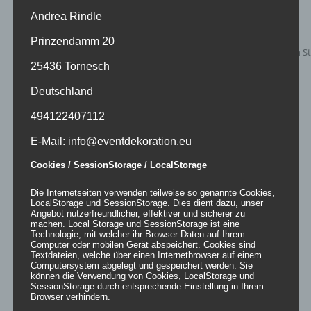
Andrea Rindle
Prinzendamm 20
25436 Tornesch
Deutschland
494122407112
E-Mail: info@eventdekoration.eu
space light – Stehtischbeleuchtung
Cookies / SessionStorage / LocalStorage
Die Internetseiten verwenden teilweise so genannte Cookies,
LocalStorage und SessionStorage. Dies dient dazu, unser
Angebot nutzerfreundlicher, effektiver und sicherer zu
machen. Local Storage und SessionStorage ist eine
Details
Technologie, mit welcher ihr Browser Daten auf Ihrem
Computer oder mobilen Gerät abspeichert. Cookies sind
zur Wunschliste
Textdateien, welche über einen Internetbrowser auf einem
Computersystem abgelegt und gespeichert werden. Sie
können die Verwendung von Cookies, LocalStorage und
SessionStorage durch entsprechende Einstellung in Ihrem
Browser verhindern.