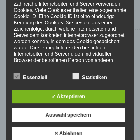
Zahlreiche Internetseiten und Server verwenden
Cookies. Viele Cookies enthalten eine sogenannte
Cookie-ID. Eine Cookie-ID ist eine eindeutige
Kennung des Cookies. Sie besteht aus einer
Zeichenfolge, durch welche Internetseiten und
Server dem konkreten Internetbrowser zugeordnet
werden können, in dem das Cookie gespeichert
wurde. Dies ermöglicht es den besuchten
Internetseiten und Servern, den individuellen
Browser der betroffenen Person von anderen
Internetbrowsern, die andere Cookies enthalten,
zu unterscheiden. Ein bestimmter Internetbrowser
Essenziell
Statistiken
kann über die eindeutige Cookie-ID wiedererkannt
Inflatables easy Heart
und identifiziert werden.
✓ Akzeptieren
Durch den Einsatz von Cookies kann den Nutzern
dieser Internetseite nutzerfreundlichere Services
bereitstellen, die ohne die Cookie-Setzung nicht
Details
Auswahl speichern
möglich wären.
zur Wunschliste
Mittels eines Cookies können die Informationen
und Angebote auf unserer Internetseite im Sinne
✕ Ablehnen
des Benutzers optimiert werden. Cookies