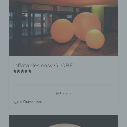
Inflatables easy GLOBE
Bewertet
mit
5.00
von
5
Details
zur Wunschliste