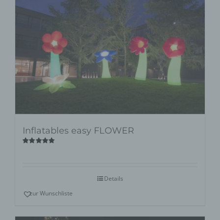
Inflatables easy FLOWER
Bewertet
mit
5.00
von
5
Details
zur Wunschliste