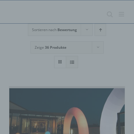
Zum
Inhalt
springen
Sortieren nach
Bewertung
Zeige
36 Produkte