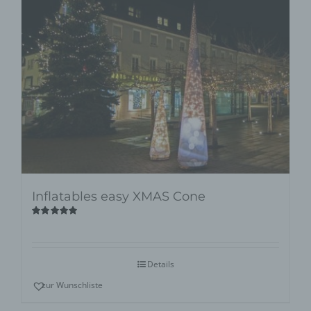
Inflatables easy XMAS Cone
Bewertet
mit
5.00
von
5
Details
zur Wunschliste