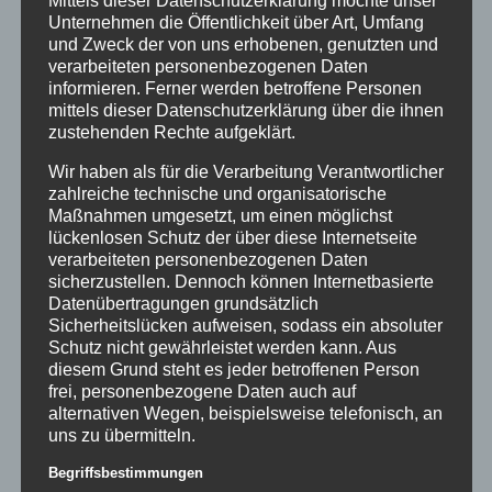
Mittels dieser Datenschutzerklärung möchte unser
Bewertet
Unternehmen die Öffentlichkeit über Art, Umfang
mit
5.00
von
und Zweck der von uns erhobenen, genutzten und
5
verarbeiteten personenbezogenen Daten
Details
informieren. Ferner werden betroffene Personen
zur Wunschliste
mittels dieser Datenschutzerklärung über die ihnen
zustehenden Rechte aufgeklärt.
Wir haben als für die Verarbeitung Verantwortlicher
zahlreiche technische und organisatorische
Maßnahmen umgesetzt, um einen möglichst
lückenlosen Schutz der über diese Internetseite
verarbeiteten personenbezogenen Daten
sicherzustellen. Dennoch können Internetbasierte
Datenübertragungen grundsätzlich
Sicherheitslücken aufweisen, sodass ein absoluter
Schutz nicht gewährleistet werden kann. Aus
diesem Grund steht es jeder betroffenen Person
frei, personenbezogene Daten auch auf
alternativen Wegen, beispielsweise telefonisch, an
uns zu übermitteln.
Begriffsbestimmungen
Inflatables AIRPASS