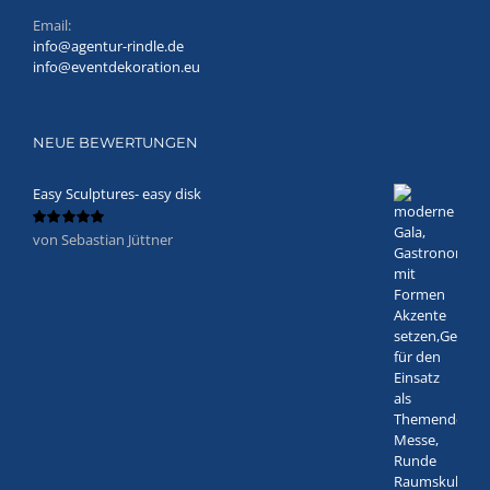
Email:
info@agentur-rindle.de
info@eventdekoration.eu
NEUE BEWERTUNGEN
Easy Sculptures- easy disk
von Sebastian Jüttner
Bewertet
mit
5
von 5