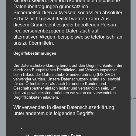
sicherzustellen. Dennoch können Internetbasierte
decodoria – Stehtischüberzug
Datenübertragungen grundsätzlich
Sicherheitslücken aufweisen, sodass ein absoluter
Schutz nicht gewährleistet werden kann. Aus
Bewertet
mit
5.00
von
diesem Grund steht es jeder betroffenen Person
5
frei, personenbezogene Daten auch auf
Details
alternativen Wegen, beispielsweise telefonisch, an
uns zu übermitteln.
zur Wunschliste
Begriffsbestimmungen
Die Datenschutzerklärung beruht auf den Begrifflichkeiten, die
durch den Europäischen Richtlinien- und Verordnungsgeber
beim Erlass der Datenschutz-Grundverordnung (DS-GVO)
verwendet wurden. Unsere Datenschutzerklärung soll sowohl
für die Öffentlichkeit als auch für unsere Kunden und
Geschäftspartner einfach lesbar und verständlich sein. Um
dies zu gewährleisten, möchten wir vorab die verwendeten
Begrifflichkeiten erläutern.
Wir verwenden in dieser Datenschutzerklärung
unter anderem die folgenden Begriffe:
a) personenbezogene Daten