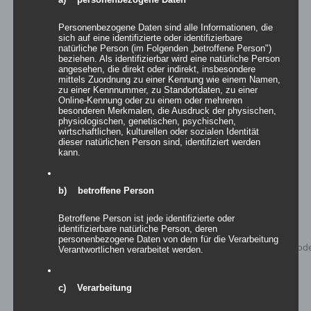
beveria – Bierbankstretchhusse
Personenbezogene Daten sind alle Informationen, die
sich auf eine identifizierte oder identifizierbare
natürliche Person (im Folgenden „betroffene Person")
Bewertet
beziehen. Als identifizierbar wird eine natürliche Person
mit
5.00
von
angesehen, die direkt oder indirekt, insbesondere
5
mittels Zuordnung zu einer Kennung wie einem Namen,
zu einer Kennnummer, zu Standortdaten, zu einer
Details
Online-Kennung oder zu einem oder mehreren
besonderen Merkmalen, die Ausdruck der physischen,
zur Wunschliste
physiologischen, genetischen, psychischen,
wirtschaftlichen, kulturellen oder sozialen Identität
dieser natürlichen Person sind, identifiziert werden
kann.
b) betroffene Person
Betroffene Person ist jede identifizierte oder
identifizierbare natürliche Person, deren
personenbezogene Daten von dem für die Verarbeitung
Verantwortlichen verarbeitet werden.
c) Verarbeitung