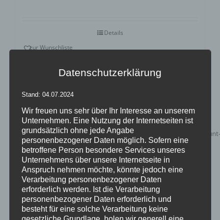
Bewertet
mit
4.90
von
5
Details
zur Wunschliste
Datenschutzerklärung
Stand: 04.07.2024
Wir freuen uns sehr über Ihr Interesse an unserem
Unternehmen. Eine Nutzung der Internetseiten ist
grundsätzlich ohne jede Angabe
personenbezogener Daten möglich. Sofern eine
betroffene Person besondere Services unseres
Unternehmens über unsere Internetseite in
Anspruch nehmen möchte, könnte jedoch eine
Verarbeitung personenbezogener Daten
erforderlich werden. Ist die Verarbeitung
personenbezogener Daten erforderlich und
besteht für eine solche Verarbeitung keine
galactica easy cover – die Design
gesetzliche Grundlage, holen wir generell eine