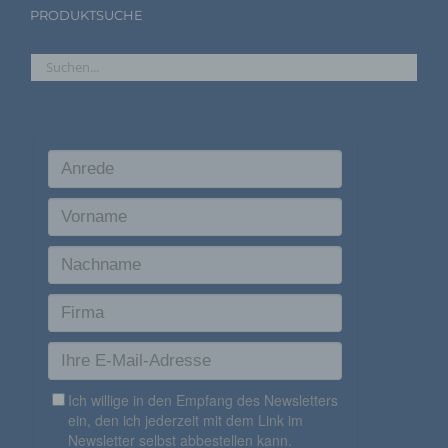
Unionsrecht oder dem Recht der Mitgliedstaaten
PRODUKTSUCHE
möglicherweise personenbezogene Daten erhalten,
gelten jedoch nicht als Empfänger.
j) Dritter
Dritter ist eine natürliche oder juristische Person,
Behörde, Einrichtung oder andere Stelle außer der
betroffenen Person, dem Verantwortlichen, dem
Auftragsverarbeiter und den Personen, die unter der
unmittelbaren Verantwortung des Verantwortlichen oder
des Auftragsverarbeiters befugt sind, die
personenbezogenen Daten zu verarbeiten.
k) Einwilligung
Einwilligung ist jede von der betroffenen Person
freiwillig für den bestimmten Fall in informierter Weise
und unmissverständlich abgegebene Willensbekundung
in Form einer Erklärung oder einer sonstigen
eindeutigen bestätigenden Handlung, mit der die
betroffene Person zu verstehen gibt, dass sie mit der
Verarbeitung der sie betreffenden personenbezogenen
Daten einverstanden ist.