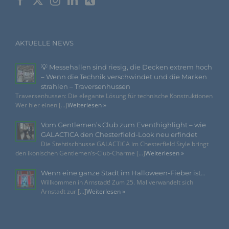
Person, Behörde, Einrichtung oder andere Stelle, die
allein oder gemeinsam mit anderen über die Zwecke
und Mittel der Verarbeitung von personenbezogenen
Daten entscheidet. Sind die Zwecke und Mittel dieser
Verarbeitung durch das Unionsrecht oder das Recht der
Mitgliedstaaten vorgegeben, so kann der
AKTUELLE NEWS
Verantwortliche beziehungsweise können die
bestimmten Kriterien seiner Benennung nach dem
Unionsrecht oder dem Recht der Mitgliedstaaten
💡 Messehallen sind riesig, die Decken extrem hoch
vorgesehen werden.
– Wenn die Technik verschwindet und die Marken
strahlen – Traversenhussen
Traversenhussen: Die elegante Lösung für technische Konstruktionen
h) Auftragsverarbeiter
Wer hier einen [...]
Weiterlesen »
Auftragsverarbeiter ist eine natürliche oder juristische
Vom Gentlemen’s Club zum Eventhighlight – wie
Person, Behörde, Einrichtung oder andere Stelle, die
personenbezogene Daten im Auftrag des
GALACTICA den Chesterfield-Look neu erfindet
Verantwortlichen verarbeitet.
Die Stehtischhusse GALACTICA im Chesterfield Style bringt
den ikonischen Gentlemen’s-Club-Charme [...]
Weiterlesen »
i) Empfänger
Wenn eine ganze Stadt im Halloween-Fieber ist…
Willkommen in Arnstadt! Zum 25. Mal verwandelt sich
Empfänger ist eine natürliche oder juristische Person,
Arnstadt zur [...]
Weiterlesen »
Behörde, Einrichtung oder andere Stelle, der
personenbezogene Daten offengelegt werden,
unabhängig davon, ob es sich bei ihr um einen Dritten
handelt oder nicht. Behörden, die im Rahmen eines
bestimmten Untersuchungsauftrags nach dem