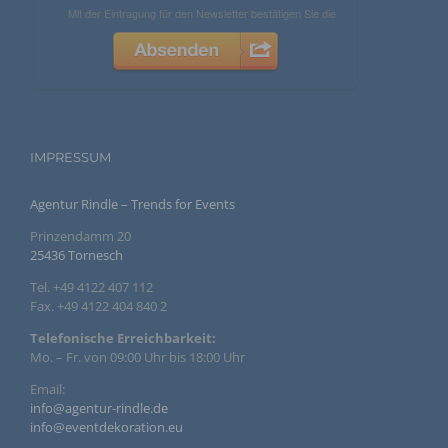
Name und Anschrift des für die Verarbeitung
Verantwortlichen
Verantwortlicher im Sinne der Datenschutz-Grundverordnung,
sonstiger in den Mitgliedstaaten der Europäischen Union
geltenden Datenschutzgesetze und anderer Bestimmungen
mit datenschutzrechtlichem Charakter ist die:
IMPRESSUM
Agentur Rindle
Agentur Rindle – Trends for Events
Andrea Rindle
Prinzendamm 20
Prinzendamm 20
25436 Tornesch
Tel. +49 4122 407 112
25436 Tornesch
Fax. +49 4122 404 840 2
Deutschland
Telefonische Erreichbarkeit:
Mo. – Fr. von 09:00 Uhr bis 18:00 Uhr
494122407112
Email:
E-Mail: info@eventdekoration.eu
info@agentur-rindle.de
info@eventdekoration.eu
Cookies / SessionStorage / LocalStorage