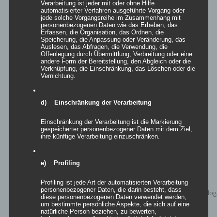
Verarbeitung ist jeder mit oder ohne Hilfe
automatisierter Verfahren ausgeführte Vorgang oder
jede solche Vorgangsreihe im Zusammenhang mit
personenbezogenen Daten wie das Erheben, das
Erfassen, die Organisation, das Ordnen, die
Speicherung, die Anpassung oder Veränderung, das
LED Akku Ball
Auslesen, das Abfragen, die Verwendung, die
Offenlegung durch Übermittlung, Verbreitung oder eine
andere Form der Bereitstellung, den Abgleich oder die
Bewertet
mit
5.00
von
Verknüpfung, die Einschränkung, das Löschen oder die
5
Vernichtung.
Details
d) Einschränkung der Verarbeitung
zur Wunschliste
Einschränkung der Verarbeitung ist die Markierung
gespeicherter personenbezogener Daten mit dem Ziel,
ihre künftige Verarbeitung einzuschränken.
e) Profiling
Profiling ist jede Art der automatisierten Verarbeitung
personenbezogener Daten, die darin besteht, dass
diese personenbezogenen Daten verwendet werden,
um bestimmte persönliche Aspekte, die sich auf eine
natürliche Person beziehen, zu bewerten,