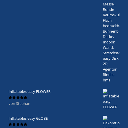
Inflatables easy FLOWER
von Stephan
Bewertet
mit
5
von 5
Inflatables easy GLOBE