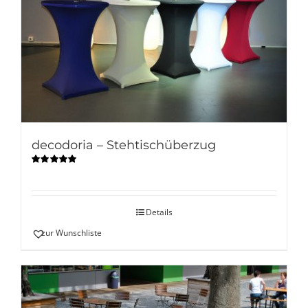
decodoria – Stehtischüberzug
Bewertet
mit
5.00
von
5
Details
zur Wunschliste