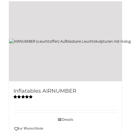
Inflatables AIRNUMBER
Bewertet
mit
5.00
von
5
Details
zur Wunschliste