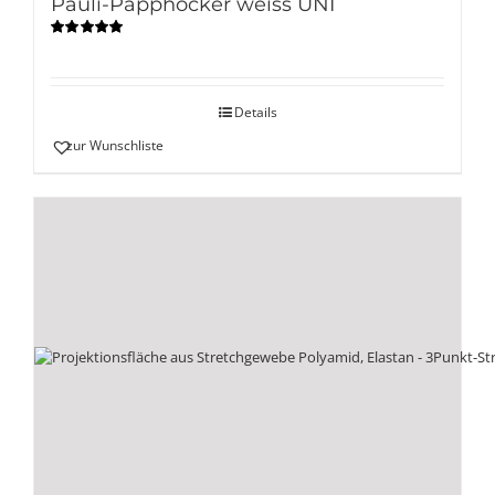
Pauli-Papphocker weiss UNI
Bewertet
mit
4.90
von
5
Details
zur Wunschliste