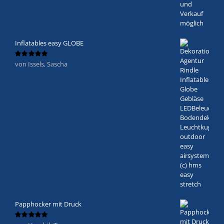
Inflatables easy GLOBE
von Issels, Sascha
Bewertet
mit
5
von 5
Papphocker mit Druck