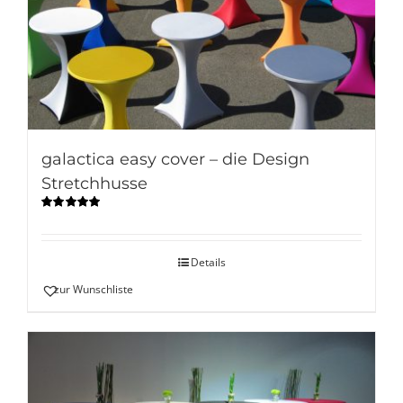
galactica easy cover – die Design
Stretchhusse
Bewertet
mit
5.00
von
5
Details
zur Wunschliste