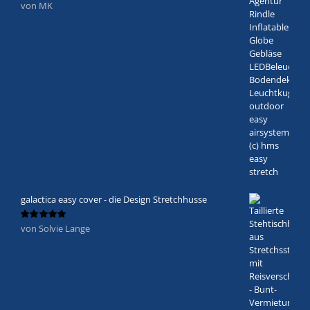
von MK
Bewertet
mit
5
von 5
galactica easy cover - die Design Stretchhusse
von Solvie Lange
Bewertet
mit
5
von 5