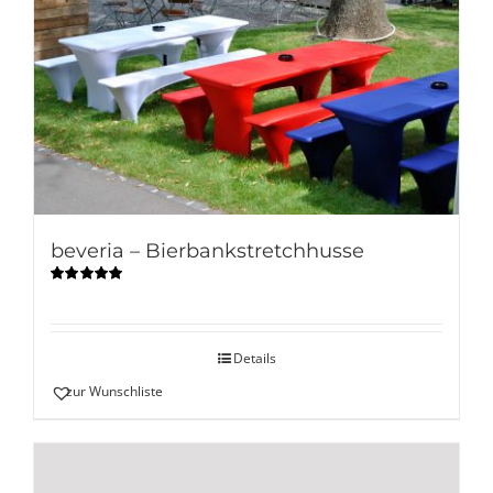
beveria – Bierbankstretchhusse
Bewertet
mit
5.00
von
5
Details
zur Wunschliste