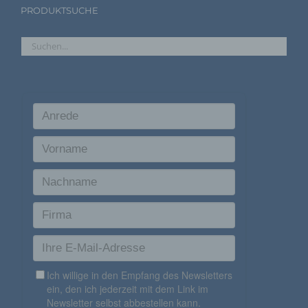
PRODUKTSUCHE
i) Empfänger
Empfänger ist eine natürliche oder juristische Person,
Behörde, Einrichtung oder andere Stelle, der
personenbezogene Daten offengelegt werden,
unabhängig davon, ob es sich bei ihr um einen Dritten
handelt oder nicht. Behörden, die im Rahmen eines
bestimmten Untersuchungsauftrags nach dem
Unionsrecht oder dem Recht der Mitgliedstaaten
möglicherweise personenbezogene Daten erhalten,
gelten jedoch nicht als Empfänger.
j) Dritter
Dritter ist eine natürliche oder juristische Person,
Behörde, Einrichtung oder andere Stelle außer der
betroffenen Person, dem Verantwortlichen, dem
Auftragsverarbeiter und den Personen, die unter der
unmittelbaren Verantwortung des Verantwortlichen oder
des Auftragsverarbeiters befugt sind, die
personenbezogenen Daten zu verarbeiten.