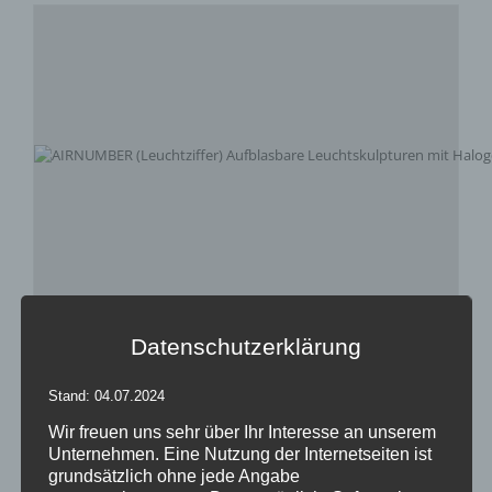
Inflatables AIRNUMBER
Datenschutzerklärung
Bewertet
Stand: 04.07.2024
mit
5.00
von
5
Wir freuen uns sehr über Ihr Interesse an unserem
Details
Unternehmen. Eine Nutzung der Internetseiten ist
grundsätzlich ohne jede Angabe
zur Wunschliste