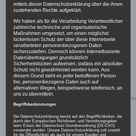
Pauli-Papphocker weiss UNI
mittels dieser Datenschutzerklärung über die ihnen
zustehenden Rechte aufgeklärt.
Bewertet
mit
4.90
von
Wir haben als für die Verarbeitung Verantwortlicher
5
zahlreiche technische und organisatorische
Details
Maßnahmen umgesetzt, um einen möglichst
lückenlosen Schutz der über diese Internetseite
zur Wunschliste
verarbeiteten personenbezogenen Daten
sicherzustellen. Dennoch können Internetbasierte
Datenübertragungen grundsätzlich
Sicherheitslücken aufweisen, sodass ein absoluter
Schutz nicht gewährleistet werden kann. Aus
diesem Grund steht es jeder betroffenen Person
frei, personenbezogene Daten auch auf
alternativen Wegen, beispielsweise telefonisch, an
uns zu übermitteln.
Begriffsbestimmungen
Die Datenschutzerklärung beruht auf den Begrifflichkeiten, die
durch den Europäischen Richtlinien- und Verordnungsgeber
beim Erlass der Datenschutz-Grundverordnung (DS-GVO)
verwendet wurden. Unsere Datenschutzerklärung soll sowohl
für die Öffentlichkeit als auch für unsere Kunden und