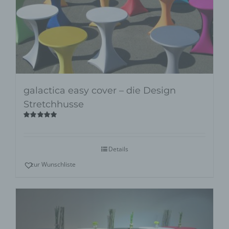
galactica easy cover – die Design
Stretchhusse
Bewertet
mit
5.00
von
5
Details
zur Wunschliste