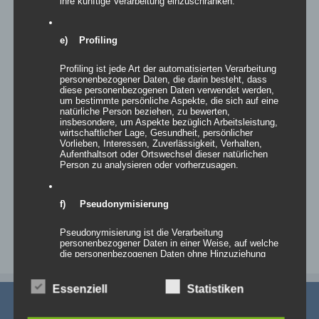
ihre künftige Verarbeitung einzuschränken.
e) Profiling
Profiling ist jede Art der automatisierten Verarbeitung
personenbezogener Daten, die darin besteht, dass
Inflatables AIRLETTER
diese personenbezogenen Daten verwendet werden,
um bestimmte persönliche Aspekte, die sich auf eine
natürliche Person beziehen, zu bewerten,
insbesondere, um Aspekte bezüglich Arbeitsleistung,
wirtschaftlicher Lage, Gesundheit, persönlicher
Vorlieben, Interessen, Zuverlässigkeit, Verhalten,
Details
Aufenthaltsort oder Ortswechsel dieser natürlichen
Person zu analysieren oder vorherzusagen.
zur Wunschliste
f) Pseudonymisierung
Pseudonymisierung ist die Verarbeitung
personenbezogener Daten in einer Weise, auf welche
die personenbezogenen Daten ohne Hinzuziehung
zusätzlicher Informationen nicht mehr einer
spezifischen betroffenen Person zugeordnet werden
können, sofern diese zusätzlichen Informationen
Essenziell
Statistiken
gesondert aufbewahrt werden und technischen und
organisatorischen Maßnahmen unterliegen, die
gewährleisten, dass die personenbezogenen Daten