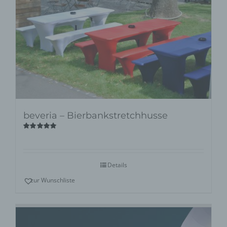
beveria – Bierbankstretchhusse
Bewertet
mit
5.00
von
5
Details
zur Wunschliste