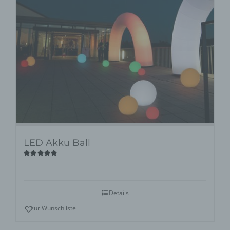
LED Akku Ball
Bewertet
mit
5.00
von
5
Details
zur Wunschliste