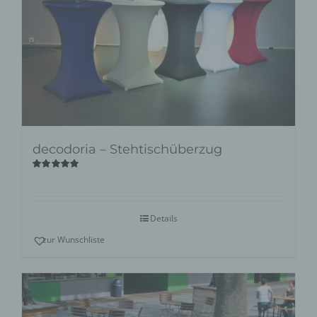
decodoria – Stehtischüberzug
Bewertet
mit
5.00
von
5
Details
zur Wunschliste